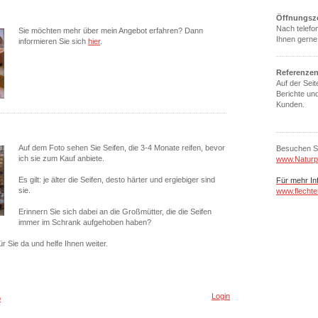
Öffnungsz
Nach telefo
Sie möchten mehr über mein Angebot erfahren? Dann
Ihnen gerne
informieren Sie sich
hier
.
Referenze
Auf der Seit
Berichte un
Kunden.
Auf dem Foto sehen Sie Seifen, die 3-4 Monate reifen, bevor
Besuchen Si
ich sie zum Kauf anbiete.
www.Naturp
Es gilt: je älter die Seifen, desto härter und ergiebiger sind
Für mehr
In
sie.
www.flechte
Erinnern Sie sich dabei an die Großmütter, die die Seifen
immer im Schrank aufgehoben haben?
ür Sie da und helfe Ihnen weiter.
Login
p