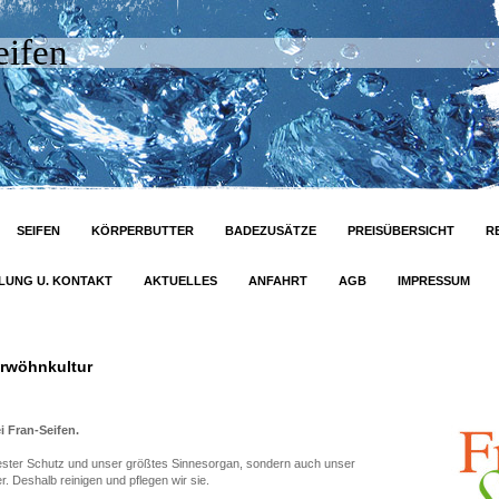
eifen
SEIFEN
KÖRPERBUTTER
BADEZUSÄTZE
PREISÜBERSICHT
R
LUNG U. KONTAKT
AKTUELLES
ANFAHRT
AGB
IMPRESSUM
erwöhnkultur
 Fran-Seifen.
 bester Schutz und unser größtes Sinnesorgan, sondern auch unser
r. Deshalb reinigen und pflegen wir sie.