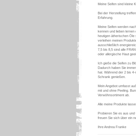
Meine Seifen sind kleine Kr
Bei der Herstellung treffe
Erfahrung.
Meine Seifen werden nach 
kennen und lieben lernen d
heutigen ätherischen Öle
verleihen meinen Produkte
ausschließlich energierei
7,5 bis 8,5 sind alle FRAN
oder allergische Haut gee
Ich gieße die Seifen zu B
Dadurch haben Sie immer 
hat. Während der 2 bis 4
Schrank genießen.
Mein Angebot umfasst auß
mit und ohne Peeling. Bu
Verwöhnsortiment ab.
Alle meine Produkte lasse
Probieren Sie es aus und 
freuen Sie sich über ein 
Ihre Andrea Franke