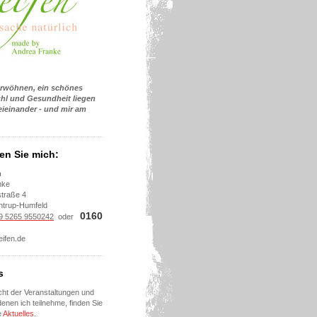
erwöhnen, ein schönes
hl und Gesundheit liegen
eieinander - und mir am
den Sie mich:
n
nke
traße 4
ntrup-Humfeld
0160
9 5265 9550242
oder
5
seifen.de
s
cht der Veranstaltungen und
enen ich teilnehme, finden Sie
e
Aktuelles.