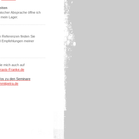
eiten
nischer Absprache öffne ich
 mein Lager.
n
e Referenzen finden Sie
d Empfehlungen meiner
e mich auch auf
raxis-Franke.de
fos zu den Seminare
nmitpetra.de