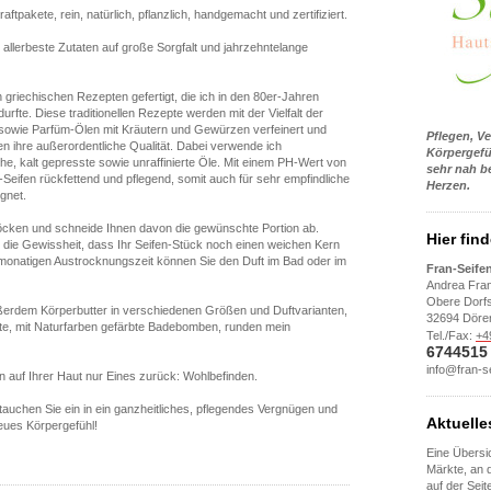
aftpakete, rein, natürlich, pflanzlich, handgemacht und zertifiziert.
n allerbeste Zutaten auf große Sorgfalt und jahrzehntelange
griechischen Rezepten gefertigt, die ich in den 80er-Jahren
urfte. Diese traditionellen Rezepte werden mit der Vielfalt der
 sowie Parfüm-Ölen mit Kräutern und Gewürzen verfeinert und
Pflegen, V
n ihre außerordentliche Qualität. Dabei verwende ich
Körpergefü
che, kalt gepresste sowie unraffinierte Öle. Mit einem PH-Wert von
sehr nah b
-Seifen rückfettend und pflegend, somit auch für sehr empfindliche
Herzen.
ignet.
löcken und schneide Ihnen davon die gewünschte Portion ab.
Hier fin
die Gewissheit, dass Ihr Seifen-Stück noch einen weichen Kern
-monatigen Austrocknungszeit können Sie den Duft im Bad oder im
Fran-Seife
Andrea Fra
Obere Dorfs
erdem Körperbutter in verschiedenen Größen und Duftvarianten,
32694 Döre
nte, mit Naturfarben gefärbte Badebomben, runden mein
Tel./Fax:
+4
674451
info@fran-
n auf Ihrer Haut nur Eines zurück: Wohlbefinden.
tauchen Sie ein in ein ganzheitliches, pflegendes Vergnügen und
Aktuelle
neues Körpergefühl!
Eine Übersi
Märkte, an d
auf der Seit